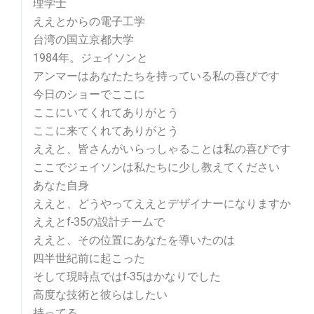
理学士
ええとからの電子工学
台湾の国立京都大学
1984年。ジェイソンと
アンマーはあなたたちを持っている私の喜びです
今日のショーでここに
ここにいてくれてありがとう
ここに来てくれてありがとう
ええと、皆さんがいらっしゃることは私の喜びです
ここでジェイソンは私たちに少し教えてください
あなた自身
ええと、どうやってええとデザイナーになりますか
ええとf-35の設計チームで
ええと、その位置にあなたを導いたのは
四半世紀前に起こった
そして現時点ではf-35はかなりでした
高度な技術と彼らはしたい
持ってる