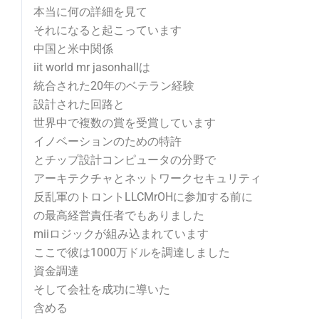
本当に何の詳細を見て
それになると起こっています
中国と米中関係
iit world mr jasonhallは
統合された20年のベテラン経験
設計された回路と
世界中で複数の賞を受賞しています
イノベーションのための特許
とチップ設計コンピュータの分野で
アーキテクチャとネットワークセキュリティ
反乱軍のトロントLLCMrOHに参加する前に
の最高経営責任者でもありました
miiロジックが組み込まれています
ここで彼は1000万ドルを調達しました
資金調達
そして会社を成功に導いた
含める