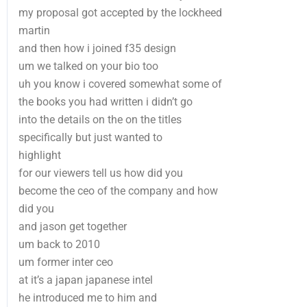
my proposal got accepted by the lockheed
martin
and then how i joined f35 design
um we talked on your bio too
uh you know i covered somewhat some of
the books you had written i didn’t go
into the details on the on the titles
specifically but just wanted to
highlight
for our viewers tell us how did you
become the ceo of the company and how
did you
and jason get together
um back to 2010
um former inter ceo
at it’s a japan japanese intel
he introduced me to him and