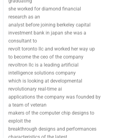
graduating
she worked for diamond financial
research as an
analyst before joining berkeley capital
investment bank in japan she was a
consultant to
revolt toronto llc and worked her way up
to become the ceo of the company
revoltron llc is a leading artificial
intelligence solutions company
which is looking at developmental
revolutionary real-time ai
applications the company was founded by
a team of veteran
makers of the computer chip designs to
exploit the
breakthrough designs and performances
characteristics of the latest