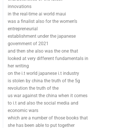
innovations
in the real-time ai world maui
was a finalist also for the women’s
entrepreneurial
establishment under the japanese
government of 2021
and then she also was the one that
looked at very different fundamentals in
her writing
on the i.t world japanese i.t industry
is stolen by china the truth of the 5g
revolution the truth of the
us war against the china when it comes
to i.t and also the social media and
economic wars
which are a number of those books that
she has been able to put together