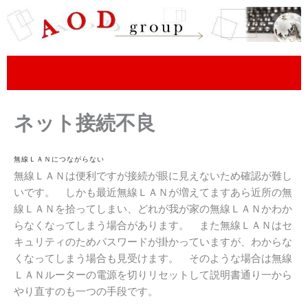
内
容
を
ス
キ
ッ
プ
ネット接続不良
無線ＬＡＮにつながらない
無線ＬＡＮは便利ですが接続が眼に見えないため確認が難し
いです。 しかも最近無線ＬＡＮが増えてますあら近所の無
線ＬＡＮを拾ってしまい、どれが我が家の無線ＬＡＮかわか
らなくなってしまう場合があります。 また無線ＬＡＮはセ
キュリティのためパスワードが掛かっていますが、わからな
くなってしまう場合も見受けます。 そのような場合は無線
ＬＡＮルーターの電源を切りリセットして説明書通り一から
やり直すのも一つの手段です。