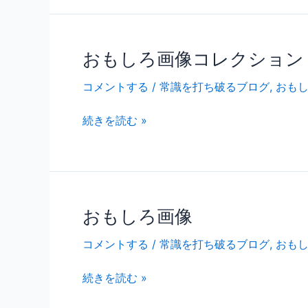
おもしろ画像コレクション
お
も
コメントする
/
常識を打ち破るブログ
,
おも
し
ろ
続きを読む »
画
像
コ
レ
ク
おもしろ画像
お
シ
も
ョ
コメントする
/
常識を打ち破るブログ
,
おも
し
ン
ろ
続きを読む »
画
像