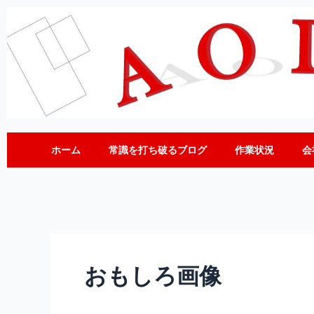
内
容
を
ス
キ
ッ
プ
ホーム
常識を打ち破るブログ
作業状況
会
おもしろ画像