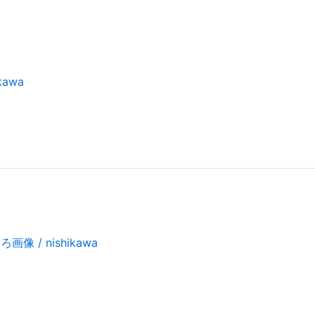
ikawa
しろ画像
/
nishikawa