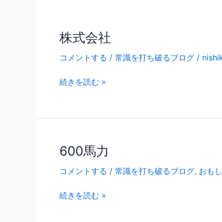
株式会社
株
式
コメントする
/
常識を打ち破るブログ
/
nish
会
社
続きを読む »
600馬力
600
馬
コメントする
/
常識を打ち破るブログ
,
おも
力
続きを読む »