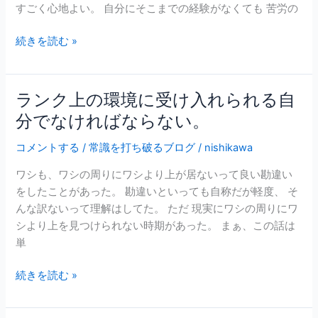
人
すごく心地よい。 自分にそこまでの経験がなくても 苦労の
を
生
味
に
続きを読む »
わ
も
う
影
と
響
ランク上の環境に受け入れられる自
ラ
い
を
ン
分でなければならない。
う
与
ク
の
え
コメントする
/
常識を打ち破るブログ
/
nishikawa
上
は
る。
の
大
ワシも、ワシの周りにワシより上が居ないって良い勘違い
環
切
をしたことがあった。 勘違いといっても自称だが軽度、 そ
境
だ
んな訳ないって理解はしてた。 ただ 現実にワシの周りにワ
に
と
シより上を見つけられない時期があった。 まぁ、この話は
受
思
単
け
う。
入
続きを読む »
れ
ら