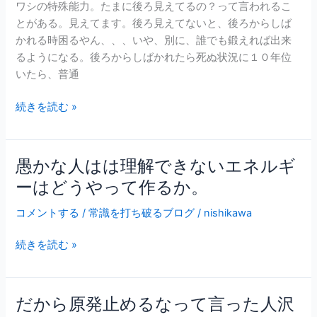
よ
ワシの特殊能力。たまに後ろ見えてるの？って言われるこ
見
る。
とがある。見えてます。後ろ見えてないと、後ろからしば
え
かれる時困るやん、、、いや、別に、誰でも鍛えれば出来
て
るようになる。後ろからしばかれたら死ぬ状況に１０年位
る
いたら、普通
の？
っ
続きを読む »
て
言
わ
愚かな人はは理解できないエネルギ
愚
れ
か
ーはどうやって作るか。
る
な
こ
コメントする
/
常識を打ち破るブログ
/
nishikawa
人
と
は
が
続きを読む »
は
あ
理
る。
解
で
だから原発止めるなって言った人沢
だ
き