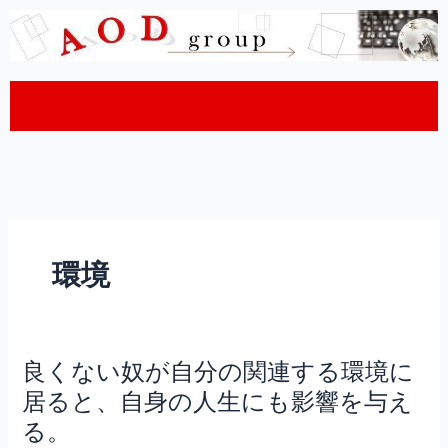
内
容
を
ス
キ
ッ
プ
環境
良くない奴が自分の関連する環境に
良
く
居ると、自身の人生にも影響を与え
な
る。
い