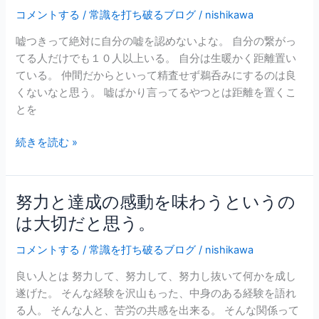
奴
コメントする
/
常識を打ち破るブログ
/
nishikawa
が
嘘つきって絶対に自分の嘘を認めないよな。 自分の繋がっ
自
てる人だけでも１０人以上いる。 自分は生暖かく距離置い
分
ている。 仲間だからといって精査せず鵜呑みにするのは良
の
くないなと思う。 嘘ばかり言ってるやつとは距離を置くこ
関
とを
連
す
続きを読む »
る
環
境
努力と達成の感動を味わうというの
努
に
力
居
は大切だと思う。
と
る
コメントする
/
常識を打ち破るブログ
/
nishikawa
達
と、
成
自
良い人とは 努力して、努力して、努力し抜いて何かを成し
の
身
遂げた。 そんな経験を沢山もった、中身のある経験を語れ
感
の
る人。 そんな人と、苦労の共感を出来る。 そんな関係って
動