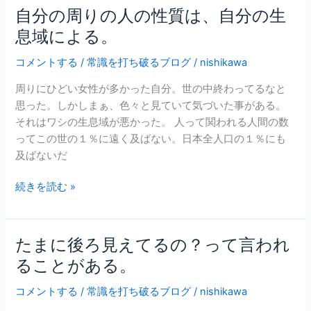
れ
自分の周りの人の性質は、自分の生
自
る
分
息域による。
自
の
分
コメントする
/
常識を打ち破るブログ
/
nishikawa
周
で
り
な
周りにひどい女性が多かった自分。世の中終わってるなと
の
け
思った。しかしまぁ、色々と見ていて気づいた事がある。
人
れ
それはワシの生息域が悪かった。 人って関われる人間の数
の
ば
ってこの世の１％に遠く及ばない。日本全人口の１％にも
性
な
及ばないだ
質
ら
は、
な
続きを読む »
自
い。
分
の
たまに後ろ見えてるの？って言われ
た
生
ま
ることがある。
息
に
域
コメントする
/
常識を打ち破るブログ
/
nishikawa
後
に
ろ