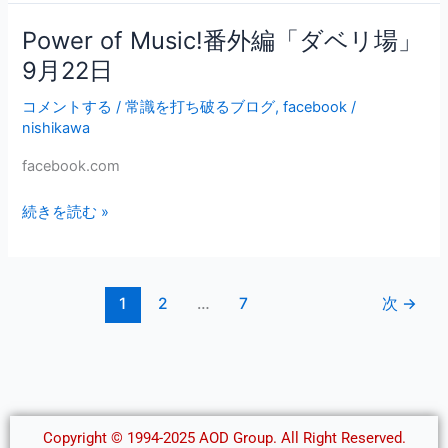
ン
Power of Music!番外編「ダベリ場」
Power
ガ
of
9月22日
ー
Music!
～
コメントする
/
常識を打ち破るブログ
,
facebook
/
番
nishikawa
外
編
facebook.com
「ダ
ベ
続きを読む »
リ
場」
9
月
1
2
…
7
次
→
22
日
Copyright © 1994-2025 AOD Group. All Right Reserved.