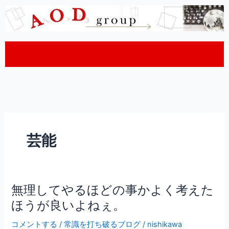
内
容
を
ス
キ
ッ
プ
芸能
無理してやるほどの事かよく考えた
無
理
ほうが良いよねぇ。
し
コメントする
/
常識を打ち破るブログ
/
nishikawa
て