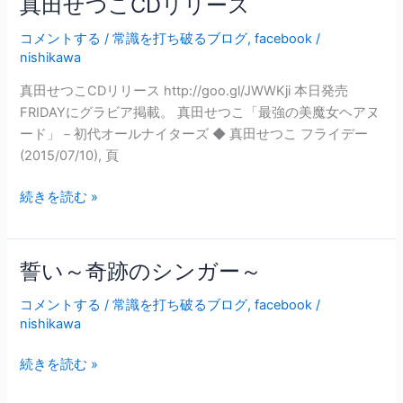
真田せつこCDリリース
真
歌
る
田
で
コメントする
/
常識を打ち破るブログ
,
facebook
/
と
せ
す。
nishikawa
思
つ
う
こ
真田せつこCDリリース http://goo.gl/JWWKji 本日発売
歌
CD
FRIDAYにグラビア掲載。 真田せつこ「最強の美魔女ヘアヌ
の
リ
ード」－初代オールナイターズ ◆ 真田せつこ フライデー
上
リ
(2015/07/10), 頁
手
ー
さ
ス
続きを読む »
誓い～奇跡のシンガー～
誓
い
コメントする
/
常識を打ち破るブログ
,
facebook
/
～
nishikawa
奇
跡
続きを読む »
の
シ