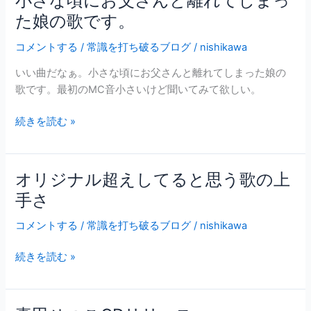
小さな頃にお父さんと離れてしまっ
ね
り
さ
ぇ。
た娘の歌です。
と
な
か
コメントする
/
常識を打ち破るブログ
/
nishikawa
頃
珍
に
いい曲だなぁ。小さな頃にお父さんと離れてしまった娘の
し
お
歌です。最初のMC音小さいけど聞いてみて欲しい。
い
父
さ
続きを読む »
ん
と
離
オリジナル超えしてると思う歌の上
オ
れ
リ
手さ
て
ジ
し
コメントする
/
常識を打ち破るブログ
/
nishikawa
ナ
ま
ル
っ
続きを読む »
超
た
え
娘
し
の
て