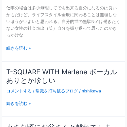
や
仕事の場合は多少無理してでも出来る自分になるのは良い
る
かもだけど、ライフスタイル全般に関わることは無理しな
ほ
いほうがいよいと思われる。自分的世の無駄No1は働きたく
ど
ない女性の社会進出（笑）自分を振り返って思ったのがき
の
っかけな
事
か
続きを読む »
よ
く
考
T-SQUARE WITH Marlene ボーカル
T-
え
SQUARE
ありとか珍しい
た
WITH
ほ
コメントする
/
常識を打ち破るブログ
/
nishikawa
Marlene
う
ボ
が
続きを読む »
ー
良
カ
い
ル
よ
あ
小