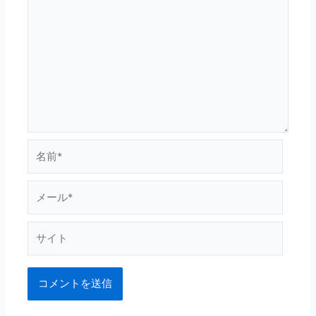
名
前
*
メ
ー
ル
サ
*
イ
ト