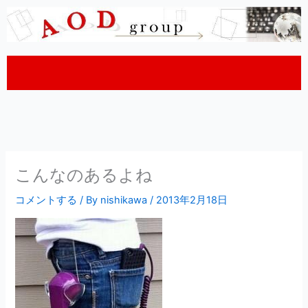
内
容
を
ス
キ
ッ
プ
こんなのあるよね
コメントする
/ By
nishikawa
/
2013年2月18日