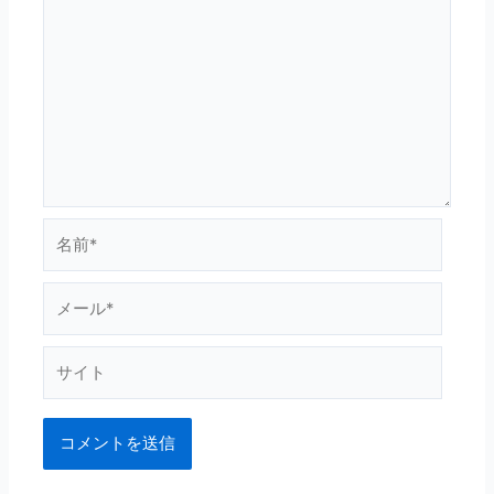
名
前
*
メ
ー
ル
サ
*
イ
ト