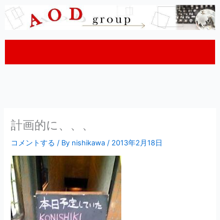
内
容
を
ス
キ
ッ
プ
計画的に、、、
コメントする
/ By
nishikawa
/
2013年2月18日