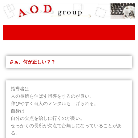
内
容
を
ス
キ
ッ
プ
さぁ、何が正しい？？
指導者は
人の長所を伸ばす指導をするのが良い。
伸びやすく当人のメンタルも上げられる。
自身は
自分の欠点を治しに行くのが良い。
せっかくの長所が欠点で台無しになっていることがあ
る。