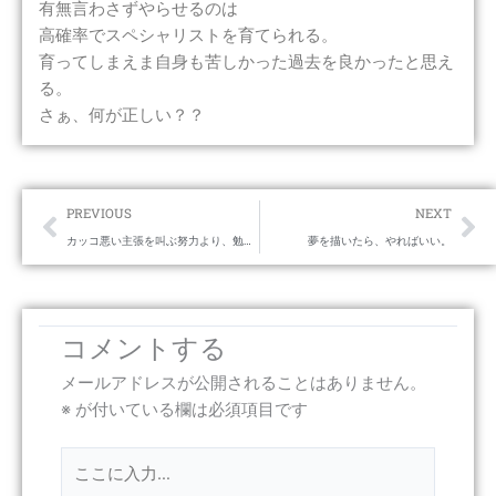
有無言わさずやらせるのは
高確率でスペシャリストを育てられる。
育ってしまえま自身も苦しかった過去を良かったと思え
る。
さぁ、何が正しい？？
Prev
Ne
PREVIOUS
NEXT
カッコ悪い主張を叫ぶ努力より、勉強したほうが物事実るのだよ。
夢を描いたら、やればいい。
コメントする
メールアドレスが公開されることはありません。
※
が付いている欄は必須項目です
こ
こ