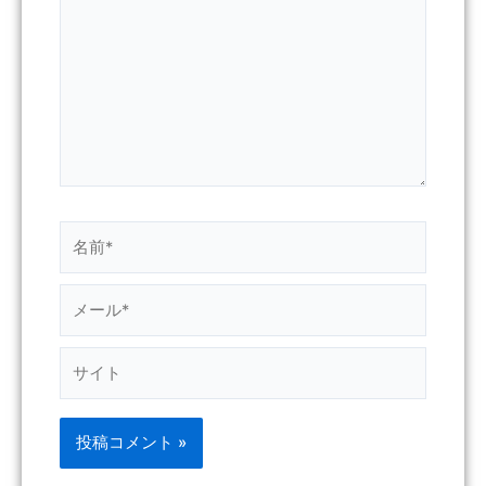
に
入
力…
名
前
*
メ
ー
ル
サ
*
イ
ト