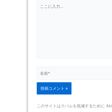
こ
こ
に
入
力…
名
前
*
このサイトはスパムを低減するために Aki