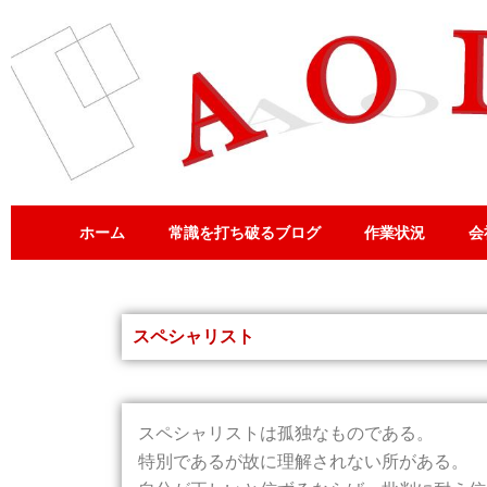
内
容
を
ス
キ
ッ
プ
ホーム
常識を打ち破るブログ
作業状況
会
スペシャリスト
スペシャリストは孤独なものである。
特別であるが故に理解されない所がある。