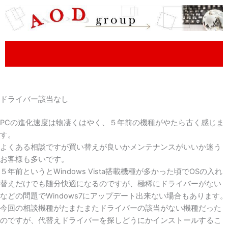
内
容
を
ス
キ
ッ
プ
ドライバー該当なし
PCの進化速度は物凄くはやく、５年前の機種がやたら古く感じま
す。
よくある相談ですが買い替えが良いかメンテナンスがいいか迷う
お客様も多いです。
５年前というとWindows Vista搭載機種が多かった頃でOSの入れ
替えだけでも随分快適になるのですが、極稀にドライバーがない
などの問題でWindows7にアップデート出来ない場合もあります。
今回の相談機種がたまたまたドライバーの該当がない機種だった
のですが、代替えドライバーを探しどうにかインストールするこ