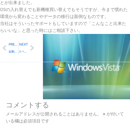
とが出来ました。
OSの入れ替えでも新機種買い替えでもそうですが、今まで慣れた
環境から変わることやデータの移行は面倒なものです。
当社はそういったサポートもしていますので「こんなこと出来た
らいいな」と思った時にはご相談下さい。
Prev
Next
PREVIOUS
NEXT
起動不良
スペシャリスト
コメントする
メールアドレスが公開されることはありません。
※
が付いて
いる欄は必須項目です