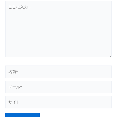
こ
こ
に
入
力…
名
前
*
メ
ー
ル
サ
*
イ
ト