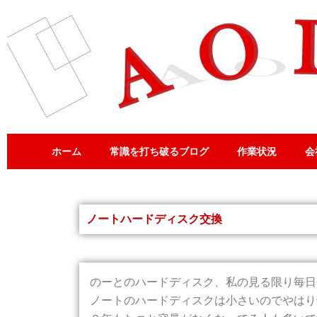
内
容
を
ス
キ
ッ
プ
ホーム
常識を打ち破るブログ
作業状況
会
ノートハードディスク交換
のーとのハードディスク、私の見る限り毎日
ノートのハードディスクは小さいのでやはり