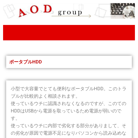
内
容
を
ス
キ
ッ
プ
ポータブルHDD
小型で大容量でとても便利なポータブルHDD。このトラ
ブルが比較的よく相談されます。
使っているウチに認識されなくなるのですが、このての
HDDはUSBから電源を取っているため電源が弱いので
す。
使っているウチに内部で劣化する部分がありまして、そ
の劣化が原因で電源不足になりパソコンから読み込めな