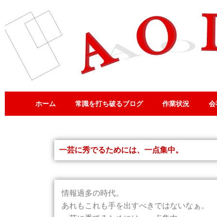
内
容
を
ス
キ
ッ
プ
ホーム
常識を打ち破るブログ
作業状況
会
一芸に秀でるためには、一点集中。
情報過多の時代。
あれもこれも手を出すべきではないなぁ。