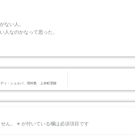
がない人。
い人なのかなって思った。
タディ・シェルパ、理科塾 上本町受験
ません。
※
が付いている欄は必須項目です