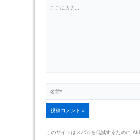
こ
こ
に
入
力…
名
前
*
このサイトはスパムを低減するために Aki