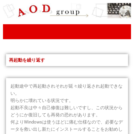
内
容
を
ス
キ
ッ
プ
再起動を繰り返す
起動途中で再起動されそれが延々繰り返され起動できな
い。
明らかに壊れている状況です。
起動不良は中々自己修復は難しいですし、この状況から
どうにか復旧しても再発の恐れがあります。
何よりWindowsは使うほどに痛む仕様なので、必要なデ
ータを救い出し新たにインストールすることをお勧めし