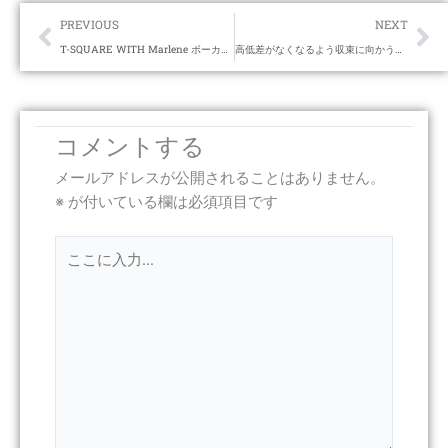
Prev
Ne
PREVIOUS
NEXT
T-SQUARE WITH Marlene ボーカルありとか珍しい
高低差がなくなるよう収束に向かうのが物理現象だが、金と人間性は乖離に向かう。
コメントする
メールアドレスが公開されることはありません。
※
が付いている欄は必須項目です
こ
こ
に
入
力…