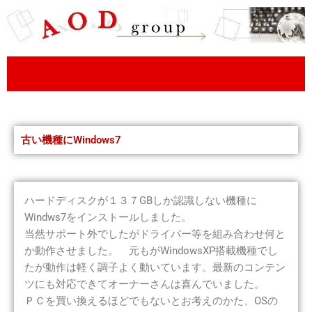
内
容
を
ス
キ
ッ
プ
古い機種にWindows7
ハードディスクが１３７GBしか認識しない機種に
Windws7をインストールしました。
当然サポート外でしたがドライバー等を組み合わせ何と
か動作させました。 元もがWindowsXP搭載機種でし
たが動作は軽く調子よく動いています。最新のコンテン
ツにも対応できてオーナーさんは喜んでいました。
ＰＣを買い換えるほどでもないとお考えのかた、OSの