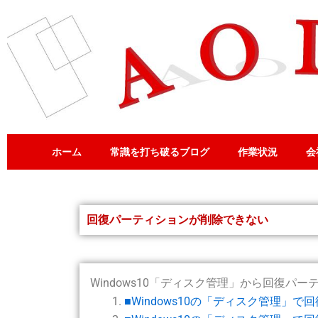
内
容
を
ス
キ
ッ
プ
ホーム
常識を打ち破るブログ
作業状況
会
回復パーティションが削除できない
Windows10「ディスク管理」から回復
■Windows10の「ディスク管理」