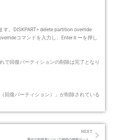
> delete partition override
errideコマンドを入力し、Enterキーを押し
。これで回復パーティションの削除は完了となり
（回復パーティション）」が削除されている
Next
NEXT
男女の知能差について納得の情報ゲット。