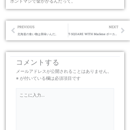
ホントマジで金かかるんだって。
Prev
Ne
PREVIOUS
NEXT
北海道の食い物は美味いんだ。
T-SQUARE WITH Marlene ボーカルありとか珍しい
コメントする
メールアドレスが公開されることはありません。
※
が付いている欄は必須項目です
こ
こ
に
入
力…