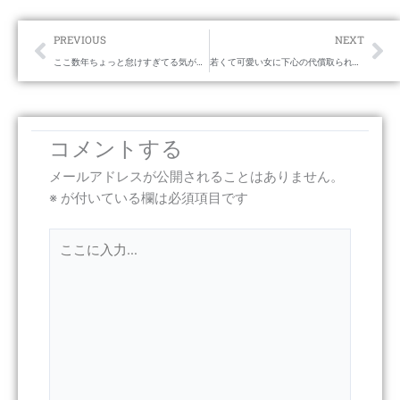
Prev
Ne
PREVIOUS
NEXT
ここ数年ちょっと怠けすぎてる気がする。
若くて可愛い女に下心の代償取られならまだ笑えるけど（笑）
コメントする
メールアドレスが公開されることはありません。
※
が付いている欄は必須項目です
こ
こ
に
入
力…