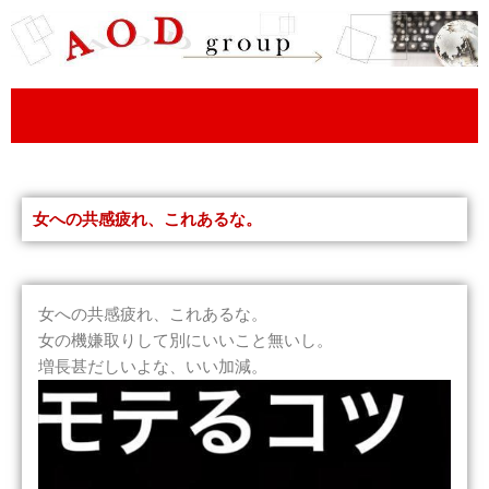
内
容
を
ス
キ
ッ
プ
女への共感疲れ、これあるな。
女への共感疲れ、これあるな。
女の機嫌取りして別にいいこと無いし。
増長甚だしいよな、いい加減。