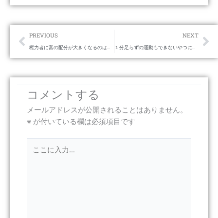
Prev
Ne
PREVIOUS
NEXT
権力者に富の配分が大きくなるのは仕方ない。
１分足らずの運動もできないやつに、未来はない。 世の中まずやることだ。
コメントする
メールアドレスが公開されることはありません。
※
が付いている欄は必須項目です
こ
こ
に
入
力…