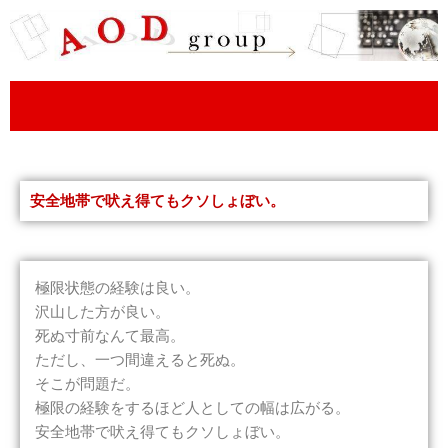
内
容
を
ス
キ
ッ
プ
安全地帯で吠え得てもクソしょぼい。
極限状態の経験は良い。
沢山した方が良い。
死ぬ寸前なんて最高。
ただし、一つ間違えると死ぬ。
そこが問題だ。
極限の経験をするほど人としての幅は広がる。
安全地帯で吠え得てもクソしょぼい。