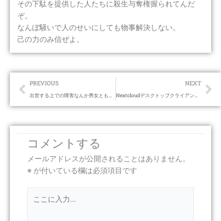
その下駄を提供した人たちに殺生与奪権握られてんだ
ぞ。
なんぼ騒いで人のせいにしても物事解決しない。
己の力のみ信ぜよ。
Prev
Ne
PREVIOUS
NEXT
出世する上での障害なんか男女ともに同じくらいあるとおもうぞ。
Nextcloudデスクトップクライアント for Macで仮想ファイルを使ってローカル容量節約
コメントする
メールアドレスが公開されることはありません。
※
が付いている欄は必須項目です
こ
こ
に