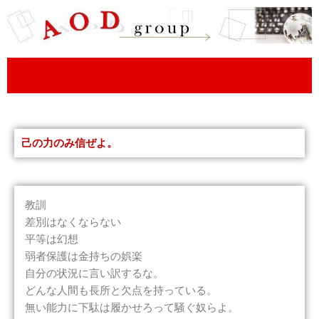
内
容
を
ス
キ
ッ
プ
己の力のみ信ぜよ。
教訓
差別はなくならない
平等は幻想
弱者保護は金持ちの娯楽
自分の状況に言い訳するな。
どんな人間も長所と欠点を持っている。
無い能力に下駄は履かせろって騒ぐ奴らよ。