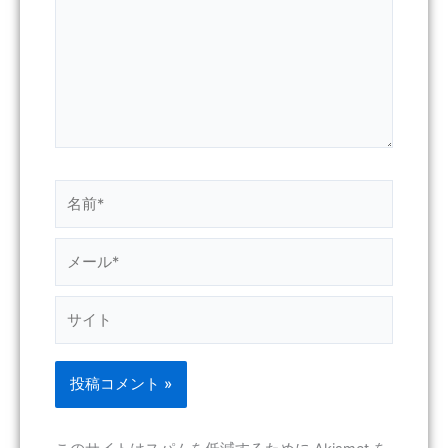
入
力…
名
前
*
メ
ー
ル
サ
*
イ
ト