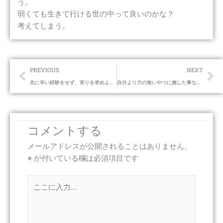
う。
弱くても生きて行ける世の中って良いのかな？
考えてしまう。
Prev
Ne
PREVIOUS
NEXT
先に辛い経験をせず、実りを求めようってのは無理な相談だ。
自分より力の無いやつに施した事なんか、まず帰ってこないわ。
コメントする
メールアドレスが公開されることはありません。
※
が付いている欄は必須項目です
こ
こ
に
入