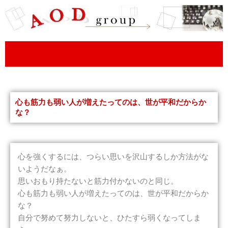
内
容
を
ス
キ
ッ
プ
心も筋力も弱い人が増えたってのは、世が平和だからか
な？
心を強くするには、つらい思いを沢山するしか方法がな
いようだなぁ。
思いおもり持たないと筋力付かないのと同じ。
心も筋力も弱い人が増えたってのは、世が平和だからか
な？
自分で努めて努力しないと、ひたすら弱くなってしま