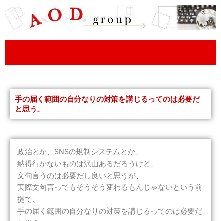
内
容
を
ス
キ
ッ
プ
手の届く範囲の自分なりの対策を講じるってのは必要だ
と思う。
政治とか、SNSの規制システムとか、
納得行かないものは沢山あるだろうけど、
文句言うのは必要だし良いと思うが、
実際文句言ってもそうそう変わるもんじゃないという前
提で、
手の届く範囲の自分なりの対策を講じるってのは必要だ