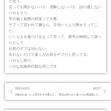
と思う。
言っても聞かないバカ、理解しないバカ、話の通じない
バカもそう。
手の届く範囲の対策って大事。
デブって言われて嫌なら、文句いうより痩せろってこ
と。
いくら人を傷つけるなって言って、相手が納得して謝っ
たとして、
お前のデブは治らない。
言わないだけで多くがお前をデブだと思ってる。
バカもし然り。
バカな短絡的行動も同じです。
Prev
Ne
PREVIOUS
NEXT
分岐点があったら苦労する方選ぶんだよ。
男女は明らかに違うのも再認識した。