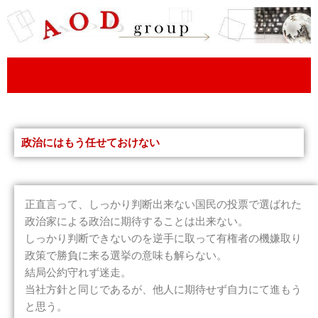
内
容
を
ス
キ
ッ
プ
政治にはもう任せておけない
正直言って、しっかり判断出来ない国民の投票で選ばれた
政治家による政治に期待することは出来ない。
しっかり判断できないのを逆手に取って有権者の機嫌取り
政策で勝負に来る選挙の意味も解らない。
結局公約守れず迷走。
当社方針と同じであるが、他人に期待せず自力にて進もう
と思う。