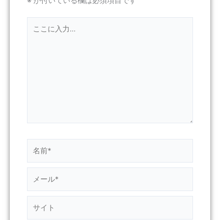
※
が付いている欄は必須項目です
こ
こ
に
入
力…
名
前
*
メ
ー
ル
サ
*
イ