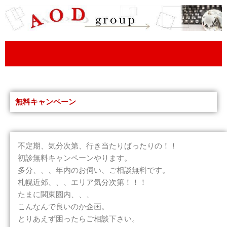
内
容
を
ス
キ
ッ
プ
無料キャンペーン
不定期、気分次第、行き当たりばったりの！！
初診無料キャンペーンやります。
多分、、、年内のお伺い、ご相談無料です。
札幌近郊、、、エリア気分次第！！！
たまに関東圏内、、、
こんなんで良いのか企画。
とりあえず困ったらご相談下さい。