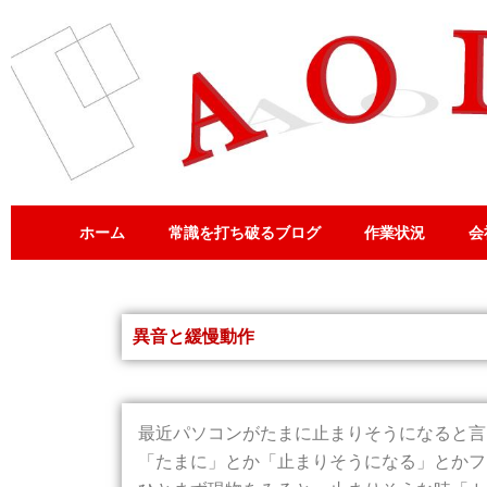
内
容
を
ス
キ
ッ
プ
ホーム
常識を打ち破るブログ
作業状況
会
異音と緩慢動作
最近パソコンがたまに止まりそうになると言
「たまに」とか「止まりそうになる」とかフ