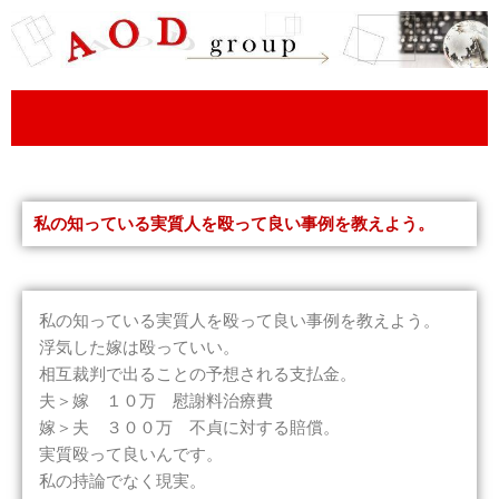
内
容
を
ス
キ
ッ
プ
私の知っている実質人を殴って良い事例を教えよう。
私の知っている実質人を殴って良い事例を教えよう。
浮気した嫁は殴っていい。
相互裁判で出ることの予想される支払金。
夫＞嫁 １０万 慰謝料治療費
嫁＞夫 ３００万 不貞に対する賠償。
実質殴って良いんです。
私の持論でなく現実。