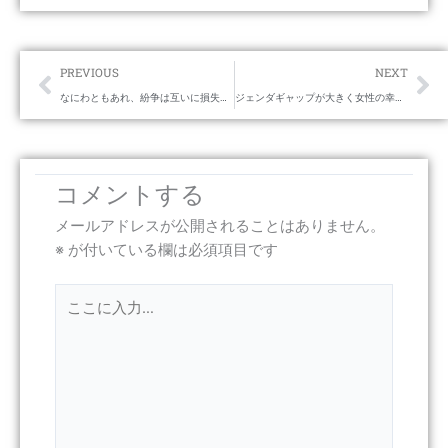
Prev
Ne
PREVIOUS
NEXT
なにわともあれ、紛争は互いに損失でしかない。
ジェンダギャップが大きく女性の幸福度が高いって事は、
コメントする
メールアドレスが公開されることはありません。
※
が付いている欄は必須項目です
こ
こ
に
入
力…