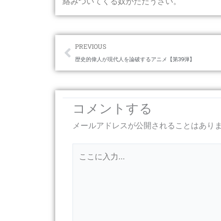
絡みついてくる奴がただうざい。
Prev
PREVIOUS
歴史的偉人が現代人を論破するアニメ【第39弾】
コメントする
メールアドレスが公開されることはあり
こ
こ
に
入
力…