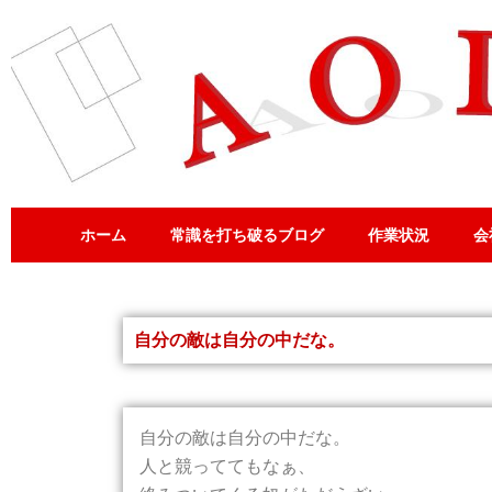
内
容
を
ス
キ
ッ
プ
ホーム
常識を打ち破るブログ
作業状況
会
自分の敵は自分の中だな。
自分の敵は自分の中だな。
人と競っててもなぁ、