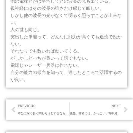
他の電球とかは平均してどの波長の光も出ている。
視神経にはその波長の強さだけ感じて眩しい。
しかし他の波長の光がなくて明るく照らすことが出来な
い。
人の世も同じ。
突出した単能って、どんなに能力が高くても迷惑で効か
ない。
それなりでも数いれば効いてくる。
がしかしどっちが良いって話でもない。
電球じゃレーザー兵器は作れない。
自分の能力の傾向を知って、適したところで活躍するの
が良い。
Prev
Ne
PREVIOUS
NEXT
本当に深く長く関わろうとするなら、相手は良く選んだほうがいい。
後任、若者には、かっこいい背中見せたいなって思う。