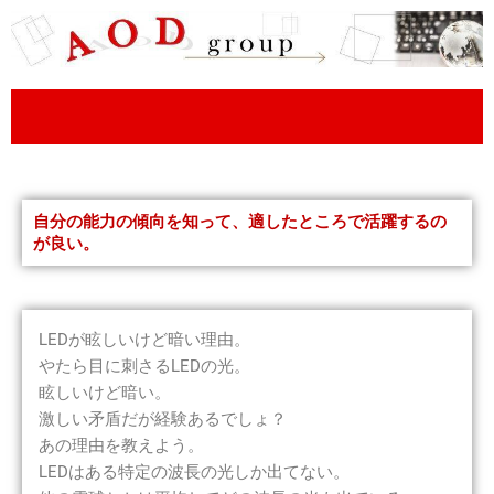
内
容
を
ス
キ
ッ
プ
自分の能力の傾向を知って、適したところで活躍するの
が良い。
LEDが眩しいけど暗い理由。
やたら目に刺さるLEDの光。
眩しいけど暗い。
激しい矛盾だが経験あるでしょ？
あの理由を教えよう。
LEDはある特定の波長の光しか出てない。