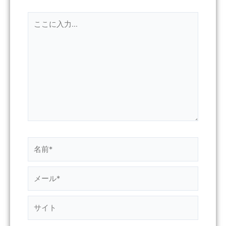
こ
こ
に
入
力…
名
前
*
メ
ー
ル
サ
*
イ
ト