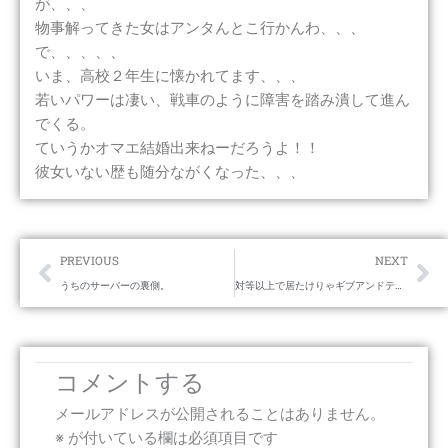
が、、、
物事解ってきた女はアンタんとこ行かんわ、、、
で、、、、、
いま、高校２年生に懐かれてます、、、
若いパワーは凄い、戦車のように障害を踏み潰して進ん
でくる。
ていうかオマエ結婚出来ねーだろうよ！！
彼女いない歴も随分ながくなった、、、
Prev
Ne
PREVIOUS
NEXT
うちのサーバーの裏側。
対等以上で居たけりゃギブアンドテイクちゃんとせんか。
コメントする
メールアドレスが公開されることはありません。
※
が付いている欄は必須項目です