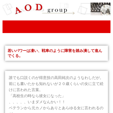
内
容
を
ス
キ
ッ
プ
若いパワーは凄い、戦車のように障害を踏み潰して進ん
でくる。
誰でも口説くのが得意技の高田純次のようなわしだが。
前にも書いたかも知れないが２０歳くらいの女に立て続
けに言われた言葉。
「高校生の時なら彼女になった」
、、、、、いまダメなんかい！！
ベテランから元カノからありとあらゆる女に言われるの