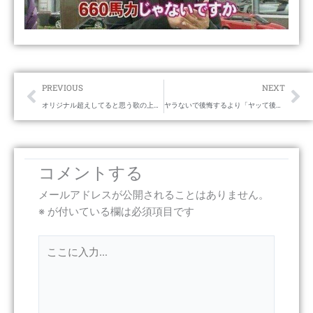
Prev
Ne
PREVIOUS
NEXT
オリジナル超えしてると思う歌の上手さ
ヤラないで後悔するより「ヤッて後悔しろ」だね。
コメントする
メールアドレスが公開されることはありません。
※
が付いている欄は必須項目です
こ
こ
に
入
力…