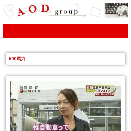
内
容
を
ス
キ
ッ
プ
600馬力