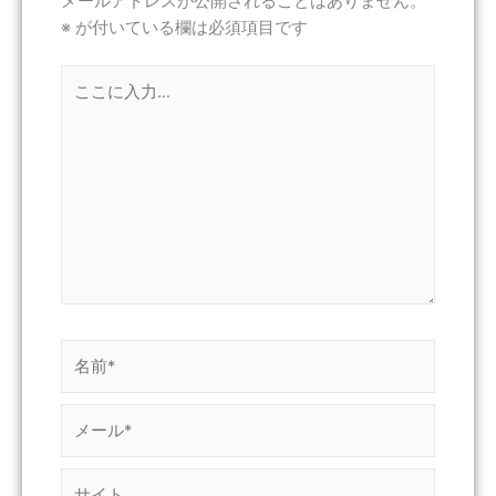
メールアドレスが公開されることはありません。
※
が付いている欄は必須項目です
こ
こ
に
入
力…
名
前
*
メ
ー
ル
サ
*