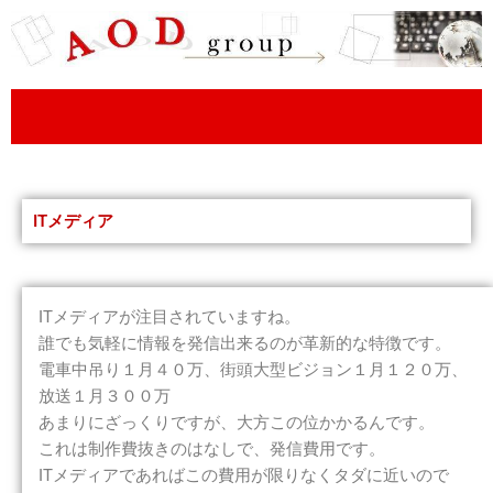
内
容
を
ス
キ
ッ
プ
ITメディア
ITメディアが注目されていますね。
誰でも気軽に情報を発信出来るのが革新的な特徴です。
電車中吊り１月４０万、街頭大型ビジョン１月１２０万、
放送１月３００万
あまりにざっくりですが、大方この位かかるんです。
これは制作費抜きのはなしで、発信費用です。
ITメディアであればこの費用が限りなくタダに近いので