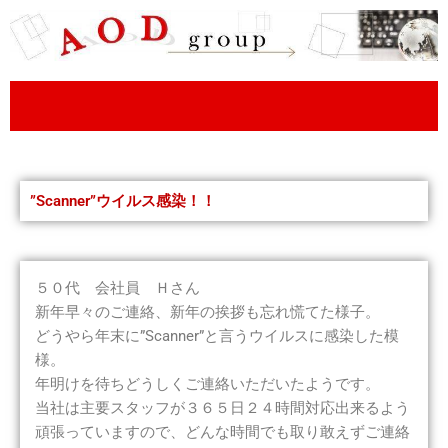
内
容
を
ス
キ
ッ
プ
”Scanner”ウイルス感染！！
５０代 会社員 Ｈさん
新年早々のご連絡、新年の挨拶も忘れ慌てた様子。
どうやら年末に”Scanner”と言うウイルスに感染した模
様。
年明けを待ちどうしくご連絡いただいたようです。
当社は主要スタッフが３６５日２４時間対応出来るよう
頑張っていますので、どんな時間でも取り敢えずご連絡