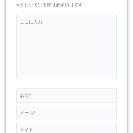
※
が付いている欄は必須項目です
こ
こ
に
入
力…
名
前
*
メ
ー
ル
サ
*