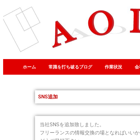
内
容
を
ス
キ
ッ
プ
ホーム
常識を打ち破るブログ
作業状況
会
SNS追加
当社SNSを追加致しました。
フリーランスの情報交換の場となればいいか